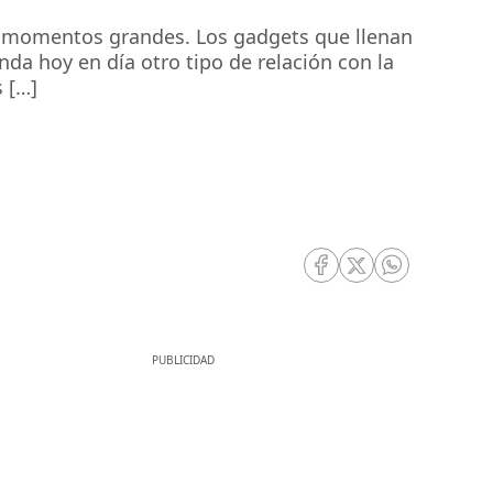
s, momentos grandes. Los gadgets que llenan
da hoy en día otro tipo de relación con la
 […]
RRSS Facebook
RRSS Twitter
RRSS Whatsa