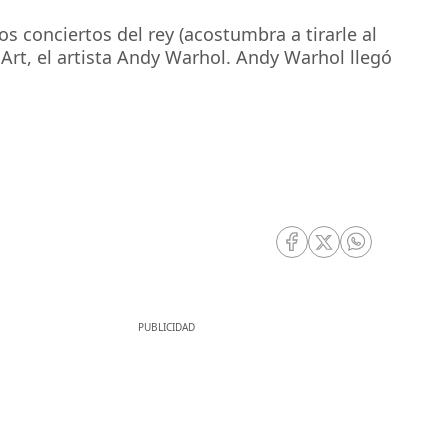
s conciertos del rey (acostumbra a tirarle al
 Art, el artista Andy Warhol. Andy Warhol llegó
RRSS Facebook
RRSS Twitter
RRSS Whatsa