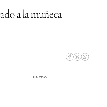
evado a la muñeca
RRSS Facebook
RRSS Twitter
RRSS Whatsa