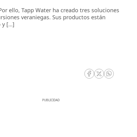
Por ello, Tapp Water ha creado tres soluciones
cursiones veraniegas. Sus productos están
 y […]
RRSS Facebook
RRSS Twitter
RRSS Whatsa