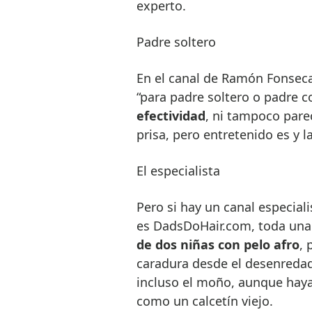
experto.
Padre soltero
En el canal de Ramón Fonseca
“para padre soltero o padre co
efectividad
, ni tampoco par
prisa, pero entretenido es y
El especialista
Pero si hay un canal especial
es DadsDoHair.com, toda una
de dos ni
ñ
as con pelo afro
, 
caradura desde el desenredado
incluso el moño, aunque haya
como un calcetín viejo.