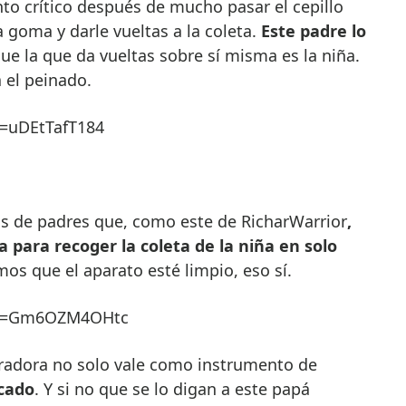
to crítico después de mucho pasar el cepillo
 goma y darle vueltas a la coleta.
Este padre lo
ue la que da vueltas sobre sí misma es la niña.
a el peinado.
v=uDEtTafT184
eos de padres que, como este de RicharWarrior
,
para recoger la coleta de la ni
ñ
a en solo
s que el aparato esté limpio, eso sí.
h?v=Gm6OZM4OHtc
iradora no solo vale como instrumento de
cado
. Y si no que se lo digan a este papá