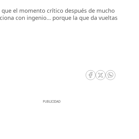
ben que el momento crítico después de mucho
luciona con ingenio… porque la que da vueltas
RRSS Facebook
RRSS Twitter
RRSS Whatsa