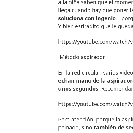
a la niña saben que el momen
llega cuando hay que poner la
soluciona con ingenio
… porq
Y bien estiradito que le qued
https://youtube.com/watch?
Método aspirador
En la red circulan varios vid
echan mano de la aspiradora 
unos segundos
. Recomendamo
https://youtube.com/watc
Pero atención, porque la asp
peinado, sino
tambi
é
n de se