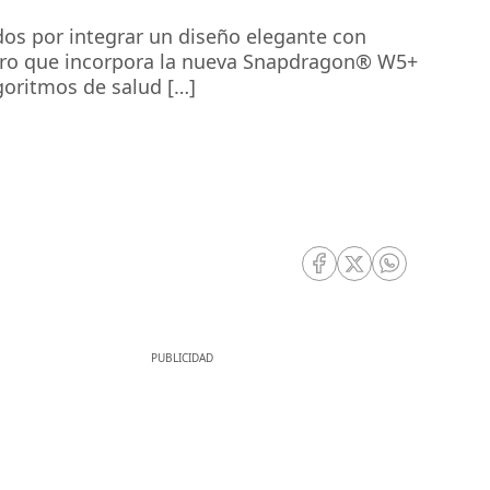
os por integrar un diseño elegante con
imero que incorpora la nueva Snapdragon® W5+
goritmos de salud […]
RRSS Facebook
RRSS Twitter
RRSS Whatsa