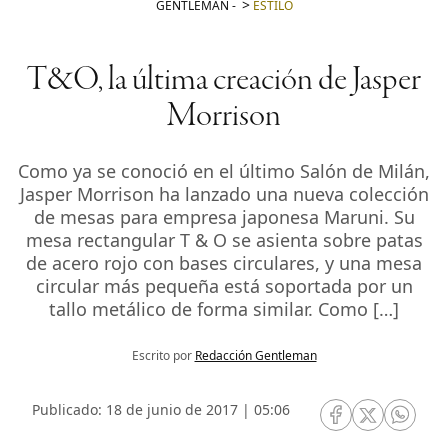
GENTLEMAN
-
ESTILO
T&O, la última creación de Jasper
Morrison
Como ya se conoció en el último Salón de Milán,
Jasper Morrison ha lanzado una nueva colección
de mesas para empresa japonesa Maruni. Su
mesa rectangular T & O se asienta sobre patas
de acero rojo con bases circulares, y una mesa
circular más pequeña está soportada por un
tallo metálico de forma similar. Como […]
Escrito por
Redacción Gentleman
Publicado: 18 de junio de 2017 | 05:06
RRSS Facebook
RRSS Twitte
RRSS 