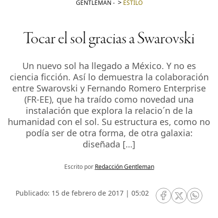
GENTLEMAN
-
ESTILO
Tocar el sol gracias a Swarovski
Un nuevo sol ha llegado a México. Y no es
ciencia ficción. Así lo demuestra la colaboración
entre Swarovski y Fernando Romero Enterprise
(FR-EE), que ha traído como novedad una
instalación que explora la relacio´n de la
humanidad con el sol. Su estructura es, como no
podía ser de otra forma, de otra galaxia:
diseñada […]
Escrito por
Redacción Gentleman
Publicado: 15 de febrero de 2017 | 05:02
RRSS Facebook
RRSS Twitte
RRSS 