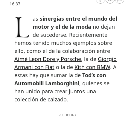
RRSS Facebook
RRSS Twitte
RRSS 
16:37
Las
sinergias entre el mundo del
motor y el de la moda
no dejan
de sucederse. Recientemente
hemos tenido muchos ejemplos sobre
ello, como el de la colaboración entre
Aimé Leon Dore y Porsche
, la de
Giorgio
Armani con Fiat
o la de
Kith con BMW
. A
estas hay que sumar la de
Tod’s con
Automobili Lamborghini
, quienes se
han unido para crear juntos una
colección de calzado.