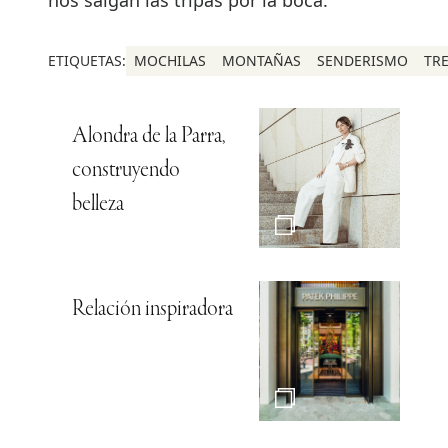
ETIQUETAS:
MOCHILAS
MONTAÑAS
SENDERISMO
TR
Alondra de la Parra,
construyendo
belleza
Relación inspiradora