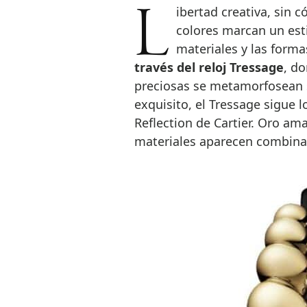
Libertad creativa, sin códigos establecidos, donde las texturas y los
colores marcan un est
materiales y las forma
través del reloj Tressage
, do
preciosas se metamorfosean s
exquisito, el Tressage sigue l
Reflection de Cartier. Oro am
materiales aparecen combinad