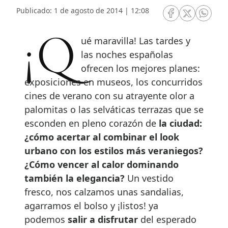
Publicado: 1 de agosto de 2014 | 12:08
RRSS Facebook
RRSS Twitte
RRSS 
¡Qué maravilla! Las tardes y
las noches españolas
ofrecen los mejores planes:
exposiciones en museos, los concurridos
cines de verano con su atrayente olor a
palomitas o las selváticas terrazas que se
esconden en pleno corazón de
la ciudad:
¿cómo acertar al combinar el look
urbano con los estilos más veraniegos?
¿Cómo vencer al calor dominando
también la elegancia?
Un vestido
fresco, nos calzamos unas sandalias,
agarramos el bolso y ¡listos! ya
podemos
salir a disfrutar
del esperado