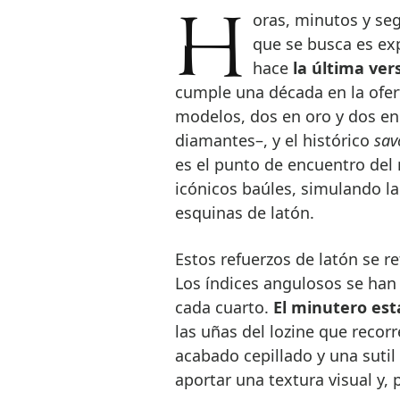
Horas, minutos y segundos. Algo tan sencillo, pero no tanto si lo
que se busca es exp
hace
la última ver
cumple una década en la ofert
modelos, dos en oro y dos en
diamantes–, y el histórico
sav
es el punto de encuentro del 
icónicos baúles, simulando l
esquinas de latón.
Estos refuerzos de latón se re
Los índices angulosos se han
cada cuarto.
El minutero est
las uñas del lozine que recorr
acabado cepillado y una sutil
aportar una textura visual y, 