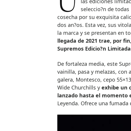
Uno de los cigarros más esperados por los aficionados son, sin duda,
las ediciones limit
seleccio?n de todas 
cosecha por su exquisita cal
dos an?os. Esta vez, sus vitol
la marca y se presentan en t
llegada de 2021 trae, por f
Supremos Edicio?n Limitada
De fortaleza media, este Sup
vainilla, pasa y melazas, con 
galera, Montesco, cepo 55×13
Wide Churchills y
exhibe un c
lanzado hasta el momento 
Leyenda. Ofrece una fumada 