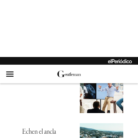
El holding que nació
de la rebeldía
Hambre de mar
Echen el ancla