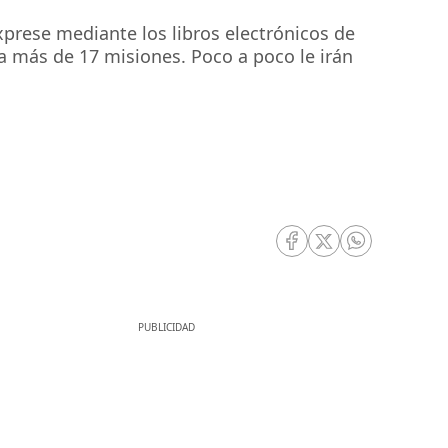
exprese mediante los libros electrónicos de
o a más de 17 misiones. Poco a poco le irán
RRSS Facebook
RRSS Twitter
RRSS Whatsa