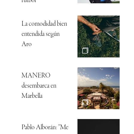
fútbol
La comodidad bien
entendida según
Aro
MANERO
desembarca en
Marbella
Pablo Alborán: “Me