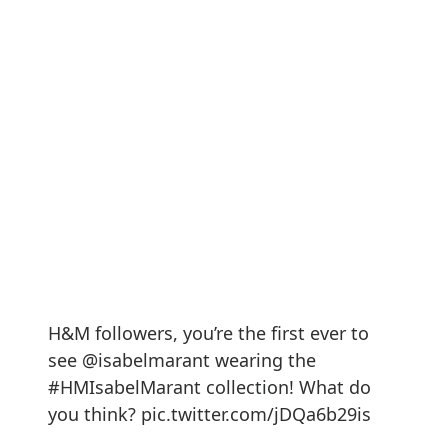
H&M followers, you’re the first ever to
see @isabelmarant wearing the
#HMIsabelMarant collection! What do
you think? pic.twitter.com/jDQa6b29is