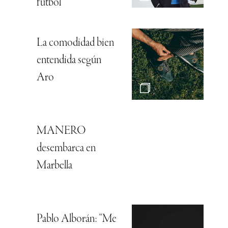
fútbol
La comodidad bien
entendida según
Aro
MANERO
desembarca en
Marbella
Pablo Alborán: “Me