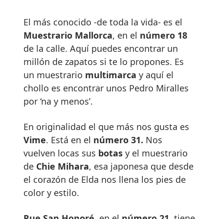
El más conocido -de toda la vida- es el
Muestrario Mallorca
, en el
número 18
de la calle. Aquí puedes encontrar un
millón de zapatos si te lo propones. Es
un muestrario
multimarca
y aquí el
chollo es encontrar unos Pedro Miralles
por ‘na y menos’.
En originalidad el que más nos gusta es
Vime
. Está en el
número 31.
Nos
vuelven locas sus
botas
y el muestrario
de
Chie Mihara
, esa japonesa que desde
el corazón de Elda nos llena los pies de
color y estilo.
Rue San Honoré
, en el
número 21
, tiene