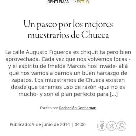
GENTLEMAN
-
ESTILO
Un paseo por los mejores
muestrarios de Chueca
La calle Augusto Figueroa es chiquitita pero bien
aprovechada. Cada vez que nos volvemos locas -
y el espíritu de Imelda Marcos nos invade- allá
que nos vamos a darnos un buen hartazgo de
zapatos. Los muestrarios de Chueca existen
desde que tenemos uso de razón -que no es
mucho- y son el plan perfecto para […]
Escrito por
Redacción Gentleman
Publicado: 9 de junio de 2014 | 04:06
RRSS Facebook
RRSS Twitte
RRSS 