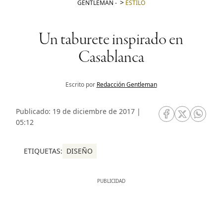
GENTLEMAN
-
ESTILO
Un taburete inspirado en
Casablanca
Escrito por
Redacción Gentleman
Publicado: 19 de diciembre de 2017 |
RRSS Facebook
RRSS Twitte
RRSS 
05:12
ETIQUETAS:
DISEÑO