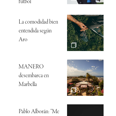
fútbol
La comodidad bien
entendida según
Aro
MANERO
desembarca en
Marbella
Pablo Alborán: “Me