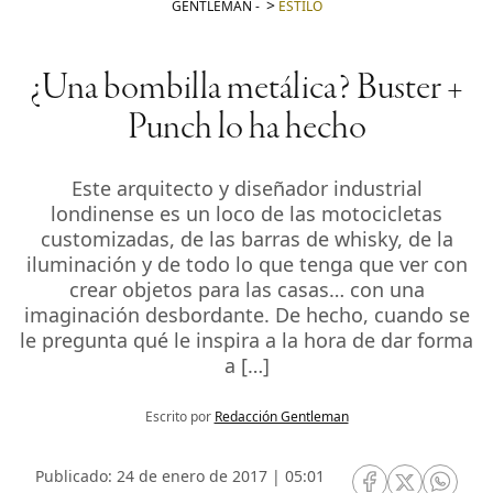
GENTLEMAN
-
ESTILO
¿Una bombilla metálica? Buster +
Punch lo ha hecho
Este arquitecto y diseñador industrial
londinense es un loco de las motocicletas
customizadas, de las barras de whisky, de la
iluminación y de todo lo que tenga que ver con
crear objetos para las casas… con una
imaginación desbordante. De hecho, cuando se
le pregunta qué le inspira a la hora de dar forma
a […]
Escrito por
Redacción Gentleman
Publicado: 24 de enero de 2017 | 05:01
RRSS Facebook
RRSS Twitte
RRSS 