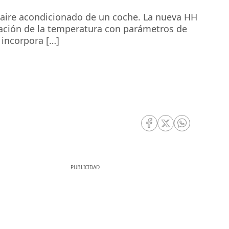
e aire acondicionado de un coche. La nueva HH
ación de la temperatura con parámetros de
incorpora […]
RRSS Facebook
RRSS Twitter
RRSS Whatsa