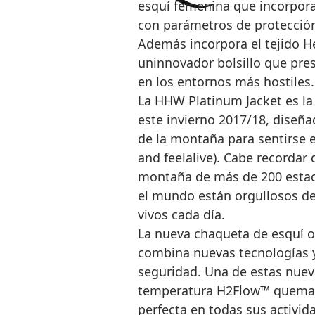
esquí femenina que incorpora
con parámetros de protecció
Además incorpora el tejido He
uninnovador bolsillo que prese
en los entornos más hostiles.
La HHW Platinum Jacket es l
este invierno 2017/18, diseñ
de la montaña para sentirse 
and feelalive). Cabe recordar 
montaña de más de 200 estaci
el mundo están orgullosos de
vivos cada día.
La nueva chaqueta de esquí o
combina nuevas tecnologías y 
seguridad. Una de estas nuev
temperatura H2Flow™ quemant
perfecta en todas sus activida