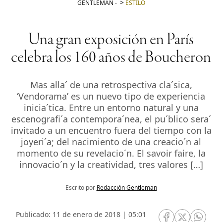
GENTLEMAN
-
ESTILO
Una gran exposición en París
celebra los 160 años de Boucheron
Mas alla´ de una retrospectiva cla´sica,
‘Vendorama’ es un nuevo tipo de experiencia
inicia´tica. Entre un entorno natural y una
escenografi´a contempora´nea, el pu´blico sera´
invitado a un encuentro fuera del tiempo con la
joyeri´a; del nacimiento de una creacio´n al
momento de su revelacio´n. El savoir faire, la
innovacio´n y la creatividad, tres valores […]
Escrito por
Redacción Gentleman
Publicado: 11 de enero de 2018 | 05:01
RRSS Facebook
RRSS Twitte
RRSS 