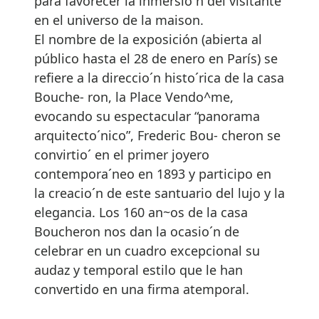
para favorecer la inmersio´n del visitante
en el universo de la maison.
El nombre de la exposición (abierta al
público hasta el 28 de enero en París) se
refiere a la direccio´n histo´rica de la casa
Bouche- ron, la Place Vendo^me,
evocando su espectacular “panorama
arquitecto´nico”, Frederic Bou- cheron se
convirtio´ en el primer joyero
contempora´neo en 1893 y participo en
la creacio´n de este santuario del lujo y la
elegancia. Los 160 an~os de la casa
Boucheron nos dan la ocasio´n de
celebrar en un cuadro excepcional su
audaz y temporal estilo que le han
convertido en una firma atemporal.