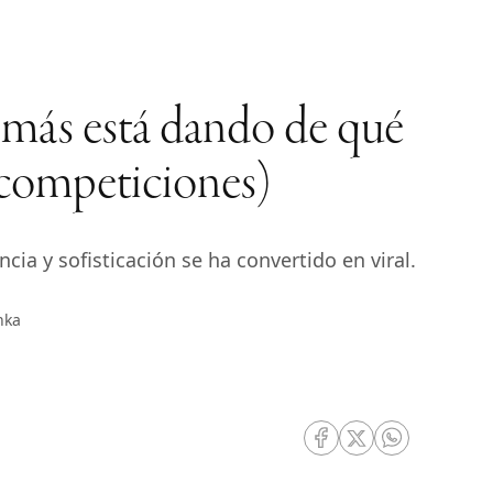
 más está dando de qué
 competiciones)
a y sofisticación se ha convertido en viral.
nka
RRSS Facebook
RRSS Twitter
RRSS Whatsa