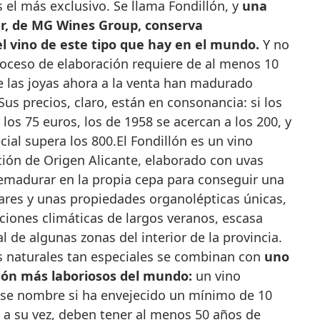
el más exclusivo. Se llama Fondillón, y
una
r, de MG Wines Group, conserva
 vino de este tipo que hay en el mundo.
Y no
roceso de elaboración requiere de al menos 10
e las joyas ahora a la venta han madurado
us precios, claro, están en consonancia: si los
los 75 euros, los de 1958 se acercan a los 200, y
ial supera los 800.El Fondillón es un vino
ión de Origen Alicante, elaborado con uvas
emadurar en la propia cepa para conseguir una
res y unas propiedades organolépticas únicas,
iciones climáticas de largos veranos, escasa
de algunas zonas del interior de la provincia.
os naturales tan especiales se combinan con
uno
ión más laboriosos del mundo:
un vino
 ese nombre si ha envejecido un mínimo de 10
 a su vez, deben tener al menos 50 años de