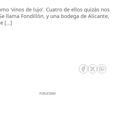
o ‘vinos de lujo’. Cuatro de ellos quizás nos
e llama Fondillón, y una bodega de Alicante,
e […]
RRSS Facebook
RRSS Twitter
RRSS Whatsa