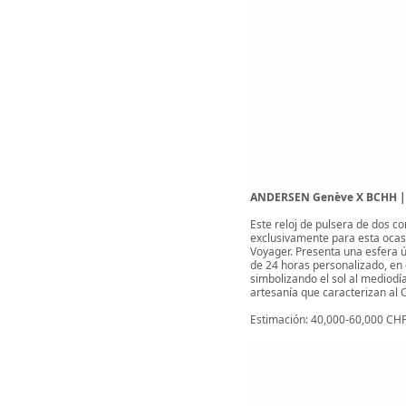
ANDERSEN Genève X BCHH | Ce
Este reloj de pulsera de dos c
exclusivamente para esta ocasi
Voyager. Presenta una esfera ú
de 24 horas personalizado, en 
simbolizando el sol al mediodía.
artesanía que caracterizan al C
Estimación: 40,000-60,000 CHF