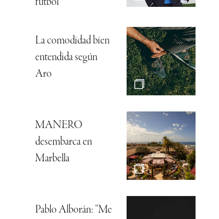
fútbol
La comodidad bien
entendida según
Aro
MANERO
desembarca en
Marbella
Pablo Alborán: “Me