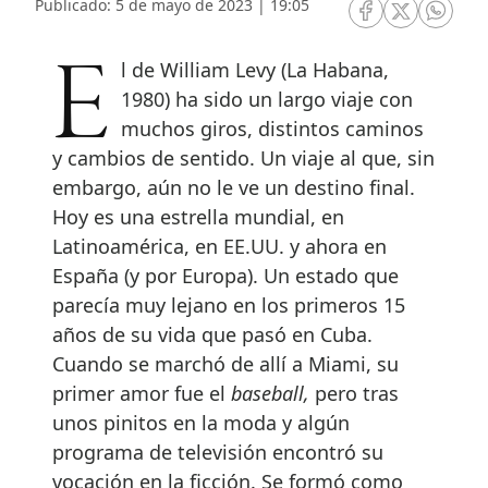
Publicado: 5 de mayo de 2023 | 19:05
RRSS Facebook
RRSS Twitte
RRSS 
El de William Levy (La Habana,
1980) ha sido un largo viaje con
muchos giros, distintos caminos
y cambios de sentido. Un viaje al que, sin
embargo, aún no le ve un destino final.
Hoy es una estrella mundial, en
Latinoamérica, en EE.UU. y ahora en
España (y por Europa). Un estado que
parecía muy lejano en los primeros 15
años de su vida que pasó en Cuba.
Cuando se marchó de allí a Miami, su
primer amor fue el
baseball,
pero tras
unos pinitos en la moda y algún
programa de televisión encontró su
vocación en la ficción. Se formó como