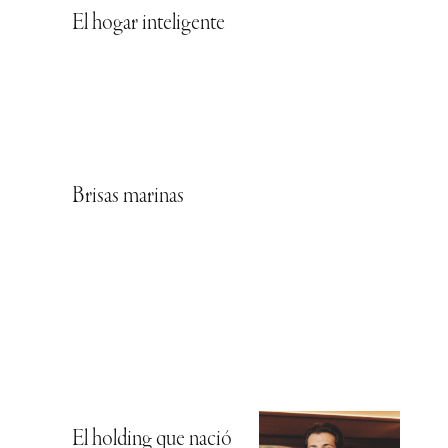
El hogar inteligente
Brisas marinas
El holding que nació