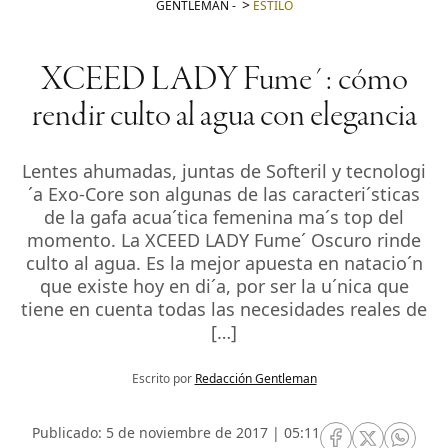
GENTLEMAN
-
ESTILO
XCEED LADY Fume´: cómo
rendir culto al agua con elegancia
Lentes ahumadas, juntas de Softeril y tecnologi
´a Exo-Core son algunas de las caracteri´sticas
de la gafa acua´tica femenina ma´s top del
momento. La XCEED LADY Fume´ Oscuro rinde
culto al agua. Es la mejor apuesta en natacio´n
que existe hoy en di´a, por ser la u´nica que
tiene en cuenta todas las necesidades reales de
[…]
Escrito por
Redacción Gentleman
Publicado: 5 de noviembre de 2017 | 05:11
RRSS Facebook
RRSS Twitte
RRSS 