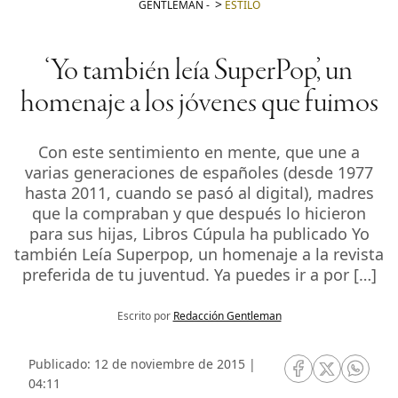
GENTLEMAN
-
ESTILO
‘Yo también leía SuperPop’, un
homenaje a los jóvenes que fuimos
Con este sentimiento en mente, que une a
varias generaciones de españoles (desde 1977
hasta 2011, cuando se pasó al digital), madres
que la compraban y que después lo hicieron
para sus hijas, Libros Cúpula ha publicado Yo
también Leía Superpop, un homenaje a la revista
preferida de tu juventud. Ya puedes ir a por […]
Escrito por
Redacción Gentleman
Publicado: 12 de noviembre de 2015 |
RRSS Facebook
RRSS Twitte
RRSS 
04:11