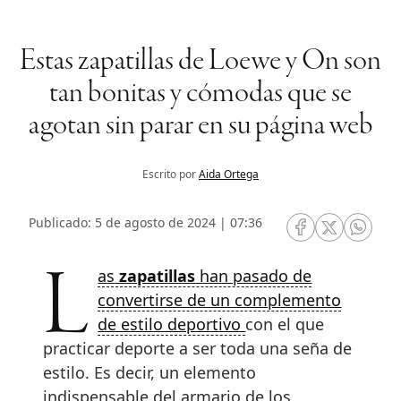
Estas zapatillas de Loewe y On son
tan bonitas y cómodas que se
agotan sin parar en su página web
Escrito por
Aida Ortega
Publicado: 5 de agosto de 2024 | 07:36
RRSS Facebook
RRSS Twitte
RRSS 
Las
zapatillas
han pasado de
convertirse de un complemento
de estilo deportivo
con el que
practicar deporte a ser toda una seña de
estilo. Es decir, un elemento
indispensable del armario de los