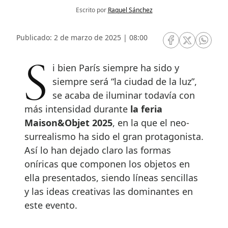
Escrito por
Raquel Sánchez
Publicado: 2 de marzo de 2025 | 08:00
RRSS Facebook
RRSS Twitte
RRSS 
Si bien París siempre ha sido y
siempre será “la ciudad de la luz”,
se acaba de iluminar todavía con
más intensidad durante
la feria
Maison&Objet 2025
, en la que el neo-
surrealismo ha sido el gran protagonista.
Así lo han dejado claro las formas
oníricas que componen los objetos en
ella presentados, siendo líneas sencillas
y las ideas creativas las dominantes en
este evento.