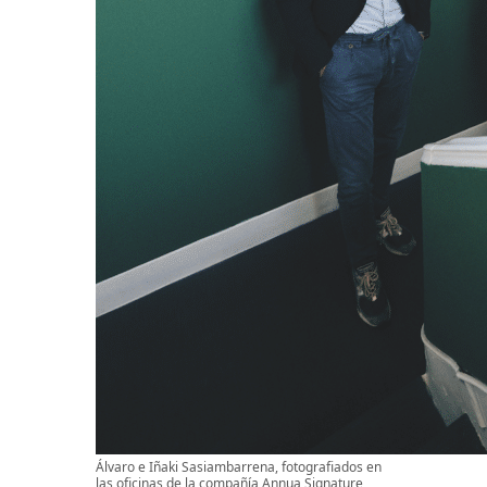
Álvaro e Iñaki Sasiambarrena, fotografiados en
las oficinas de la compañía Annua Signature