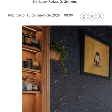
Escrito por
Redacción Gentleman
Publicado: 10 de mayo de 2026 | 08:00
RRSS Facebook
RRSS Twitte
RRSS 