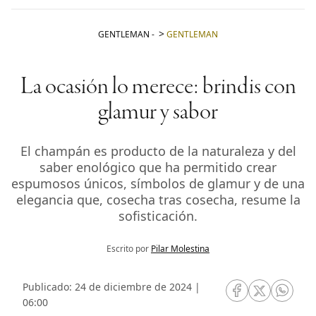
GENTLEMAN
-
GENTLEMAN
La ocasión lo merece: brindis con
glamur y sabor
El champán es producto de la naturaleza y del
saber enológico que ha permitido crear
espumosos únicos, símbolos de glamur y de una
elegancia que, cosecha tras cosecha, resume la
sofisticación.
Escrito por
Pilar Molestina
Publicado: 24 de diciembre de 2024 |
RRSS Facebook
RRSS Twitte
RRSS 
06:00