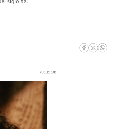
el siglo XX.
RRSS Facebook
RRSS Twitter
RRSS Whatsa