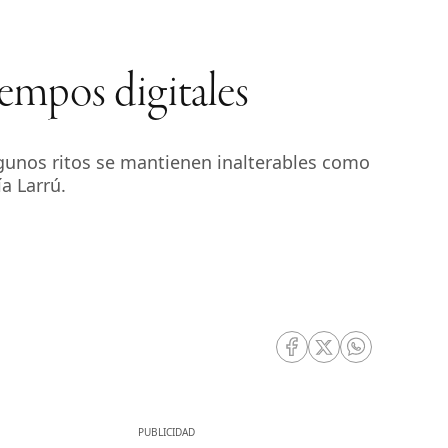
iempos digitales
, algunos ritos se mantienen inalterables como
a Larrú.
RRSS Facebook
RRSS Twitter
RRSS Whatsa