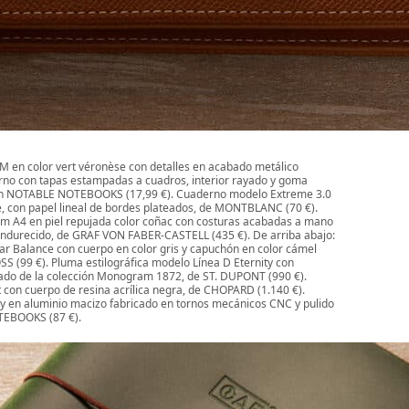
M en color vert véronèse con detalles en acabado metálico
rno con tapas estampadas a cuadros, interior rayado y goma
 en NOTABLE NOTEBOOKS (17,99 €). Cuaderno modelo Extreme 3.0
 con papel lineal de bordes plateados, de MONTBLANC (70 €).
m A4 en piel repujada color coñac con costuras acabadas a mano
 endurecido, de GRAF VON FABER-CASTELL (435 €). De arriba abajo:
ear Balance con cuerpo en color gris y capuchón en color cámel
 (99 €). Pluma estilográfica modelo Línea D Eternity con
ado de la colección Monogram 1872, de ST. DUPONT (990 €).
t con cuerpo de resina acrílica negra, de CHOPARD (1.140 €).
y en aluminio macizo fabricado en tornos mecánicos CNC y pulido
EBOOKS (87 €).