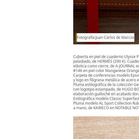
Fotografía:Juan Carlos de Marcos
Cubierta en piel de cuaderno Ulysse P
paladiado, de HERMÈS (290 €). Cuade
elástica como cierre, de A-JOURNAL
#146 en piel color Manganese Orange,
Carpeta de conferencias modelo Epso
y logo en filigrana metálica de acero
Pluma estilográfica de la colección G
con logotipo estampado, de HUGO BOSS
elaboración guilloché en acabado dor
Estilográfica modelo Classic Superfas
Pluma modelo AL Sport Collection Rub
a mano, de KAWECO en NOTABLE NOT