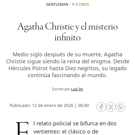
GENTLEMAN
-
ICONOS
Agatha Christie y el misterio
infinito
Medio siglo después de su muerte, Agatha
Christie sigue siendo la reina del enigma. Desde
Hércules Poirot hasta Diez negritos, su legado
continúa fascinando al mundo.
Escrito por
Luis Ini
Publicado: 12 de enero de 2026 | 06:00
RRSS Facebook
RRSS Twitte
RRSS 
El relato policial se bifurca en dos
vertientes: el clásico o de