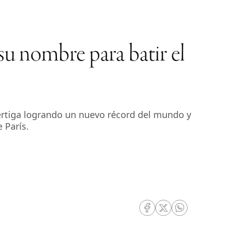
su nombre para batir el
pértiga logrando un nuevo récord del mundo y
 París.
RRSS Facebook
RRSS Twitter
RRSS Whatsa