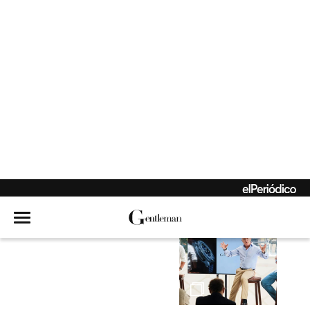
El holding que nació
de la rebeldía
Hambre de mar