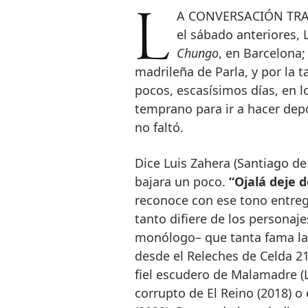
LA CONVERSACIÓN TRANSCURRE UN LUNES por la mañana. El viernes y
el sábado anteriores,
Chungo
, en Barcelona;
madrileña de Parla, y por la t
pocos, escasísimos días, en l
temprano para ir a hacer depor
no faltó.
Dice Luis Zahera (Santiago de
bajara un poco.
“Ojalá deje 
reconoce con ese tono entre
tanto difiere de los personajes
monólogo– que tanta fama la 
desde el Releches de Celda 21
fiel escudero de Malamadre (L
corrupto de El Reino (2018) 