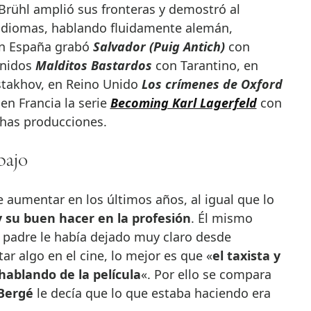
Brühl amplió sus fronteras y demostró al
idiomas, hablando fluidamente alemán,
 En España grabó
Salvador (Puig Antich)
con
Unidos
Malditos Bastardos
con Tarantino, en
stakhov, en Reino Unido
Los crímenes de Oxford
 en Francia la serie
Becoming Karl Lagerfeld
con
chas producciones.
bajo
 aumentar en los últimos años, al igual que lo
y su buen hacer en la profesión
. Él mismo
padre le había dejado muy claro desde
ar algo en el cine, lo mejor es que «
el taxista y
 hablando de la película
«. Por ello se compara
 Bergé
le decía que lo que estaba haciendo era