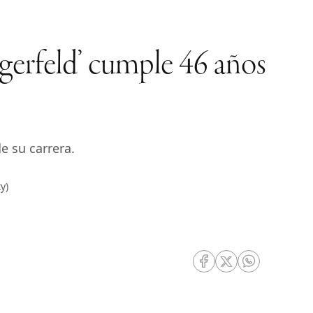
gerfeld’ cumple 46 años
e su carrera.
y)
RRSS Facebook
RRSS Twitter
RRSS Whatsa