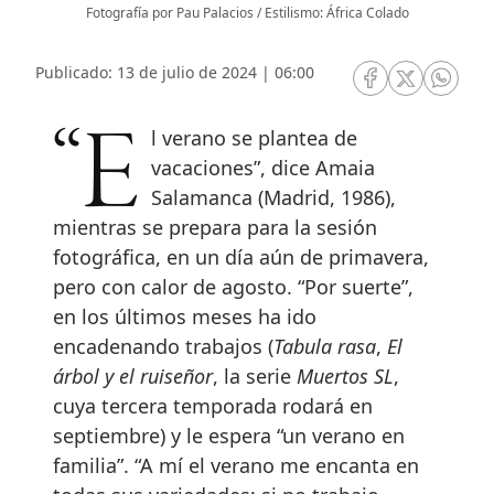
Fotografía por Pau Palacios / Estilismo: África Colado
Publicado: 13 de julio de 2024 | 06:00
RRSS Facebook
RRSS Twitte
RRSS 
“El verano se plantea de
vacaciones”, dice Amaia
Salamanca (Madrid, 1986),
mientras se prepara para la sesión
fotográfica, en un día aún de primavera,
pero con calor de agosto. “Por suerte”,
en los últimos meses ha ido
encadenando trabajos (
Tabula rasa
,
El
árbol y el ruiseñor
, la serie
Muertos SL
,
cuya tercera temporada rodará en
septiembre) y le espera “un verano en
familia”. “A mí el verano me encanta en