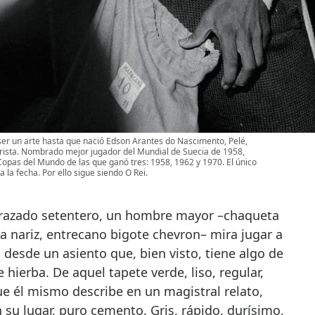
 ser un arte hasta que nació Edson Arantes do Nascimento, Pelé,
arista. Nombrado mejor jugador del Mundial de Suecia de 1958,
 Copas del Mundo de las que ganó tres: 1958, 1962 y 1970. El único
 la fecha. Por ello sigue siendo O Rei.
trazado setentero, un hombre mayor –chaqueta
da nariz, entrecano bigote chevron– mira jugar a
 desde un asiento que, bien visto, tiene algo de
 hierba. De aquel tapete verde, liso, regular,
e él mismo describe en un magistral relato,
 su lugar, puro cemento. Gris, rápido, durísimo,