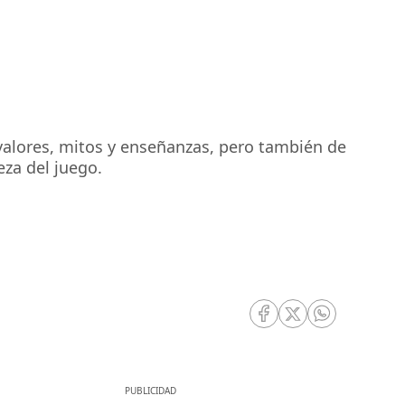
 valores, mitos y enseñanzas, pero también de
eza del juego.
RRSS Facebook
RRSS Twitter
RRSS Whatsa