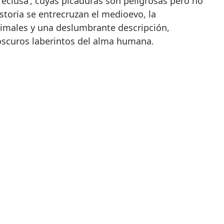
eclusa’, cuyas picaduras son peligrosas pero no
istoria se entrecruzan el medioevo, la
nimales y una deslumbrante descripción,
 oscuros laberintos del alma humana.