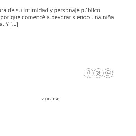
sora de su intimidad y personaje público
 sé por qué comencé a devorar siendo una niña
a. Y […]
RRSS Facebook
RRSS Twitter
RRSS Whatsa