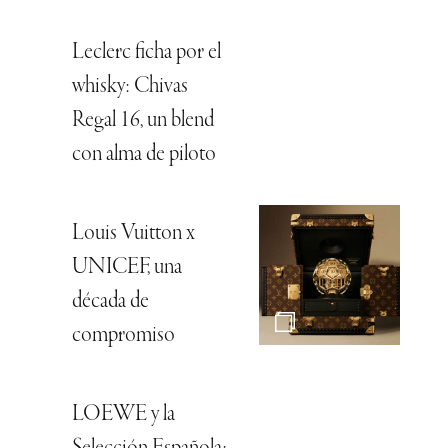
Leclerc ficha por el
whisky: Chivas
Regal 16, un blend
con alma de piloto
Louis Vuitton x
UNICEF, una
década de
compromiso
LOEWE y la