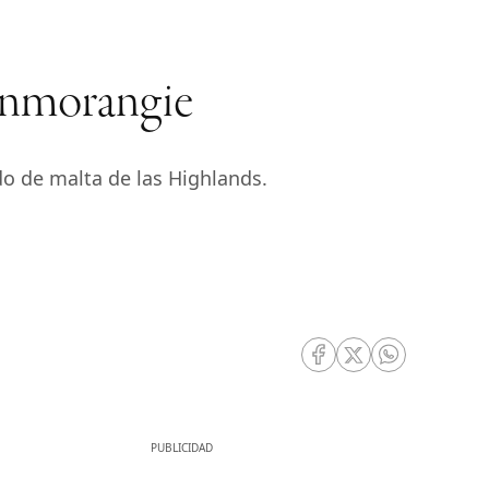
enmorangie
do de malta de las Highlands.
RRSS Facebook
RRSS Twitter
RRSS Whatsa