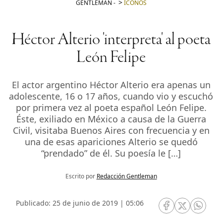
GENTLEMAN
-
ICONOS
Héctor Alterio 'interpreta' al poeta
León Felipe
El actor argentino Héctor Alterio era apenas un
adolescente, 16 o 17 años, cuando vio y escuchó
por primera vez al poeta español León Felipe.
Éste, exiliado en México a causa de la Guerra
Civil, visitaba Buenos Aires con frecuencia y en
una de esas apariciones Alterio se quedó
“prendado” de él. Su poesía le […]
Escrito por
Redacción Gentleman
Publicado: 25 de junio de 2019 | 05:06
RRSS Facebook
RRSS Twitte
RRSS 