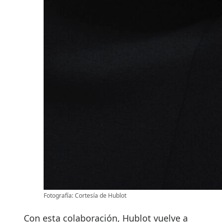
Fotografía: Cortesía de Hublot
Con esta colaboración, Hublot vuelve a