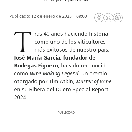
Escrito por
Raquel Sánchez
Publicado: 12 de enero de 2025 | 08:00
RRSS Facebook
RRSS Twitte
RRSS 
Tras 40 años haciendo historia
como uno de los viticultores
más exitosos de nuestro país,
José María García, fundador de
Bodegas Figuero
, ha sido reconocido
como
Wine Making Legend
, un premio
otorgado por Tim Atkin,
Master of Wine
,
en su Ribera del Duero Special Report
2024.